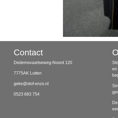
Contact
O
Dedemsvaartseweg-Noord 120
Sto
en 
7775AK Lutten
be
geke@stof-enzo.nl
Si
gev
0523 683 754
De
een